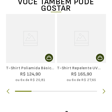
VOCÊ TAMBÉM PODE
GOSTAR
c
T-
M
T-Shirt Poliamida Básica
T-Shirt Repelente UV
Masculina II
Masculina
R$
124
,
90
R$
165
,
90
ou
6
x de
R$
20
,
81
ou
6
x de
R$
27
,
65