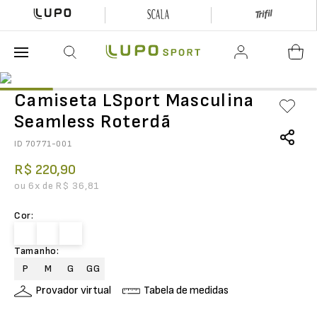
O que está buscando hoje?
Camiseta LSport Masculina
Seamless Roterdã
ID
70771-001
R$
220
,
90
ou
6
x de
R$
36
,
81
Cor
:
Tamanho
:
P
M
G
GG
Provador virtual
Tabela de medidas