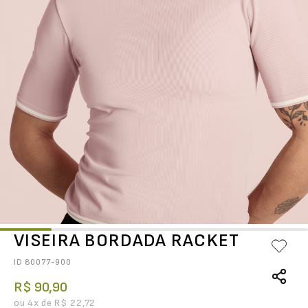
VISEIRA BORDADA RACKET
ID
80077-900
R$
90
,
90
ou
4
x de
R$
22
,
72