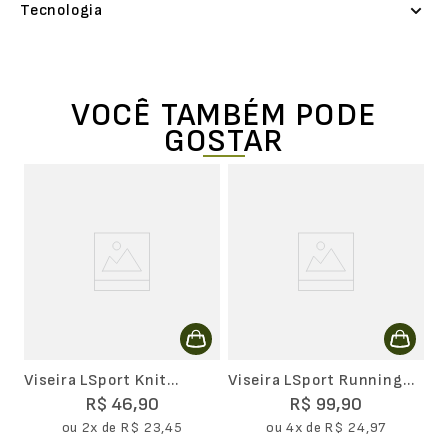
Tecnologia
VOCÊ TAMBÉM PODE
GOSTAR
Vi
U
Viseira LSport Knit
Viseira LSport Running
Unissex
Unissex
R$
46
,
90
R$
99
,
90
ou
2
x de
R$
23
,
45
ou
4
x de
R$
24
,
97