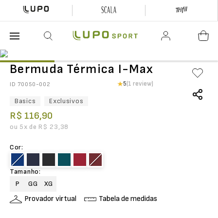
O que está buscando hoje?
Bermuda Térmica I-Max
5
(1 review)
ID
70050-002
Basics
Exclusivos
R$
116
,
90
ou
5
x de
R$
23
,
38
Cor
:
Tamanho
:
P
GG
XG
Provador virtual
Tabela de medidas