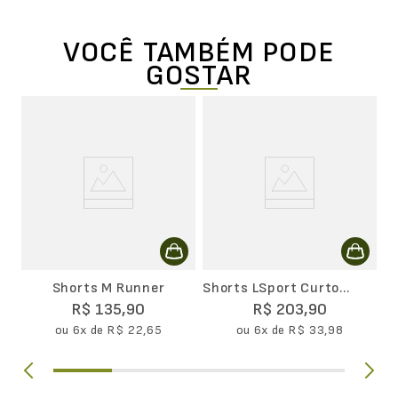
VOCÊ TAMBÉM PODE
GOSTAR
B
Tr
Shorts M Runner
Shorts LSport Curto
Running
R$
135
,
90
R$
203
,
90
ou
6
x de
R$
22
,
65
ou
6
x de
R$
33
,
98