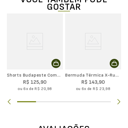
GOSTAR
o
B
L
Shorts Budapeste Com
Bermuda Térmica X-Run
Bolso
Emana
R$
125
,
90
R$
143
,
90
ou
6
x de
R$
20
,
98
ou
6
x de
R$
23
,
98