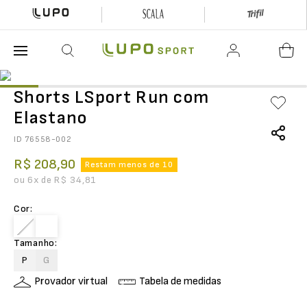
O que está buscando hoje?
Shorts LSport Run com
Elastano
ID
76558-002
R$
208
,
90
Restam menos de 10
ou
6
x de
R$
34
,
81
Cor
:
Tamanho
:
P
G
Provador virtual
Tabela de medidas