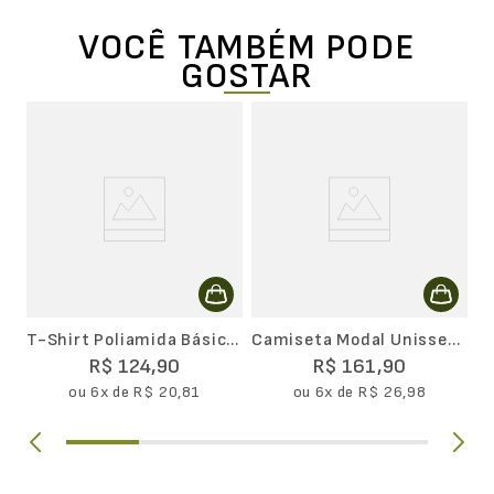
VOCÊ TAMBÉM PODE
GOSTAR
C
T-Shirt Poliamida Básica
Camiseta Modal Unissex
Masculina II
Lupo
R$
124
,
90
R$
161
,
90
ou
6
x de
R$
20
,
81
ou
6
x de
R$
26
,
98