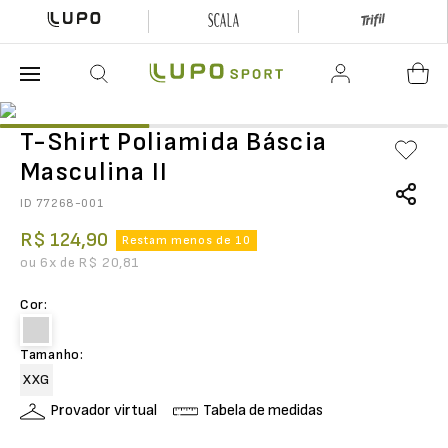
O que está buscando hoje?
T-Shirt Poliamida Báscia
Masculina II
ID
77268-001
R$
124
,
90
Restam menos de 10
ou
6
x de
R$
20
,
81
Cor
:
Tamanho
:
XXG
Provador virtual
Tabela de medidas