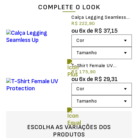
COMPLETE O LOOK
Calça Legging Seamless
Up
R$ 222,90
ou
6
x de
R$ 37,15
T-Shirt Female UV
Protection
R$ 175,90
ou
6
x de
R$ 29,31
ESCOLHA AS VARIAÇÕES DOS
PRODUTOS