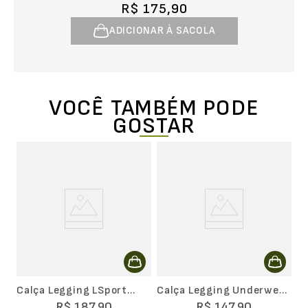
R$ 175,90
ADICIONAR À SACOLA
VOCÊ TAMBÉM PODE
GOSTAR
s
C
Calça Legging LSport
Calça Legging Underwear
Seamless Ondas
Warm Lupo Feminina
R$
187
,
90
R$
147
,
90