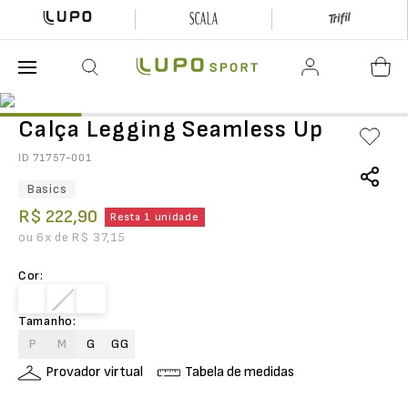
O que está buscando hoje?
Calça Legging Seamless Up
ID
71757-001
Basics
R$
222
,
90
Resta 1 unidade
ou
6
x de
R$
37
,
15
Cor
:
Tamanho
:
P
M
G
GG
Provador virtual
Tabela de medidas