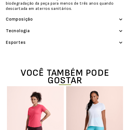
biodegradação da peça para menos de três anos quando
descartada em aterros sanitários.
Composição
Tecnologia
Esportes
VOCÊ TAMBÉM PODE
GOSTAR
ca
T
P