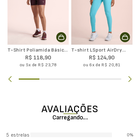
T-Shirt Poliamida Básica
T-shirt LSport AirDry
Feminina III
Feminina
R$
118
,
90
R$
124
,
90
ou
5
x de
R$
23
,
78
ou
6
x de
R$
20
,
81
AVALIAÇÕES
Carregando…
5 estrelas
0%