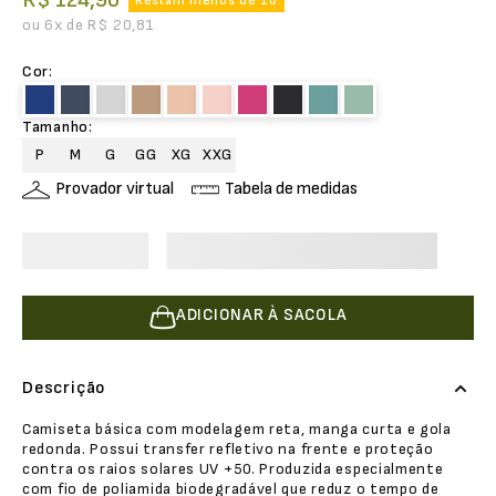
R$
124
,
90
Restam menos de 10
ou
6
x de
R$
20
,
81
Cor
:
Tamanho
:
P
M
G
GG
XG
XXG
Provador virtual
Tabela de medidas
ADICIONAR À SACOLA
Descrição
Camiseta básica com modelagem reta, manga curta e gola
redonda. Possui transfer refletivo na frente e proteção
contra os raios solares UV +50. Produzida especialmente
com fio de poliamida biodegradável que reduz o tempo de