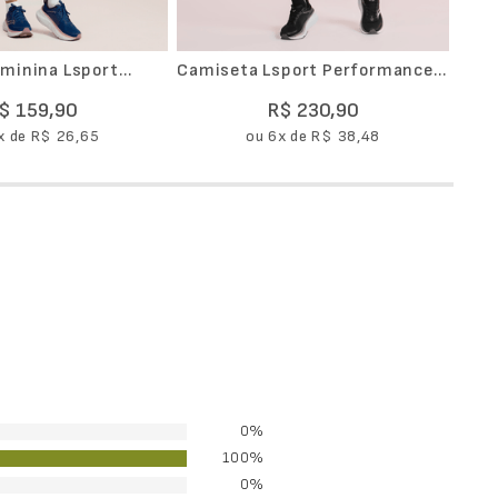
minina Lsport
Camiseta Lsport Performance
ortes
Recorte Feminina
$
159
,
90
R$
230
,
90
x de
R$
26
,
65
ou
6
x de
R$
38
,
48
0%
100%
0%