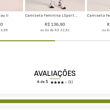
au II
Camiseta Feminina LSport
Camiseta Fe
Airdry Estampa Run
Corrida Rec
90
R$
136
,
90
R
23
,
98
ou
6
x de
R$
22
,
81
ou
6
AVALIAÇÕES
4
(1)