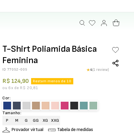
T-Shirt Poliamida Básica
Feminina
ID
77052-005
4
(1 review)
R$
124
,
90
Restam menos de 10
ou
6
x de
R$
20
,
81
Cor
:
Tamanho
:
P
M
G
GG
XG
XXG
Provador virtual
Tabela de medidas