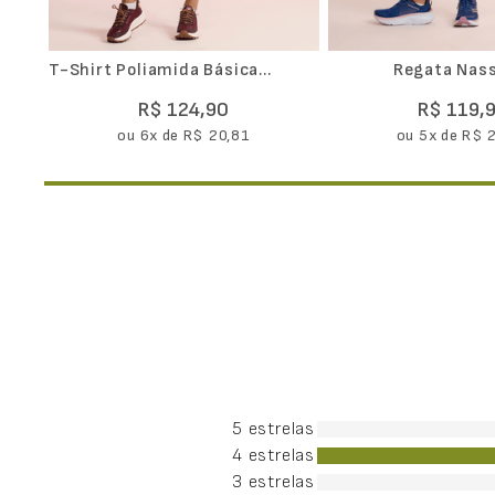
T-Shirt Poliamida Básica
Regata Nass
Feminina
R$
124
,
90
R$
119
,
ou
6
x de
R$
20
,
81
ou
5
x de
R$
5 estrelas
4 estrelas
3 estrelas