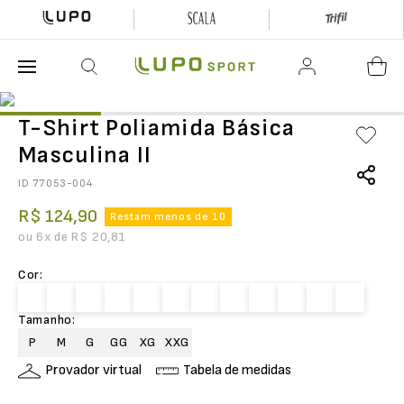
O que está buscando hoje?
T-Shirt Poliamida Básica
Masculina II
ID
77053-004
R$
124
,
90
Restam menos de 10
ou
6
x de
R$
20
,
81
Cor
:
Tamanho
:
P
M
G
GG
XG
XXG
Provador virtual
Tabela de medidas