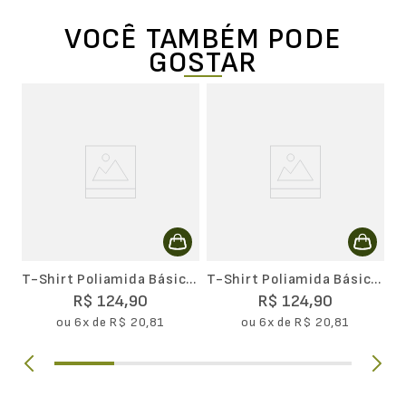
VOCÊ TAMBÉM PODE
GOSTAR
rt
C
L
T-Shirt Poliamida Básica
T-Shirt Poliamida Básica
Masculina II
Run Masculina
R$
124
,
90
R$
124
,
90
ou
6
x de
R$
20
,
81
ou
6
x de
R$
20
,
81