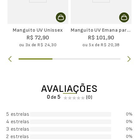
Manguito UV Unissex
Manguito UV Emana para
Relógio com Luva -
R$
72
,
90
R$
101
,
90
Unissex
ou
3
x de
R$
24
,
30
ou
5
x de
R$
20
,
38
AVALIAÇÕES
0
(0)
5 estrelas
0%
4 estrelas
0%
3 estrelas
0%
2 estrelas
0%