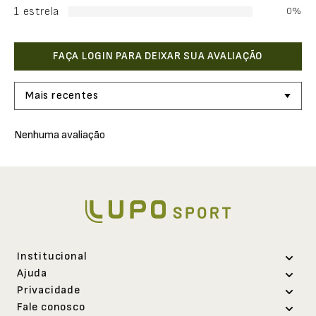
1 estrela
0%
Mais recentes
Nenhuma avaliação
Institucional
Ajuda
Sobre a Lupo
Privacidade
Abrir uma solicitação
Trabalhe conosco
Fale conosco