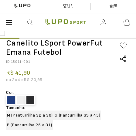
O que está buscando hoje?
Canelito LSport PowerFut
Emana Futebol
ID
15011-001
R$
41
,
90
ou
2
x de
R$
20
,
95
Cor
:
Tamanho
:
M (Panturrilha 32 a 38)
G (Panturrilha 39 a 45)
P (Panturrilha 25 a 31)