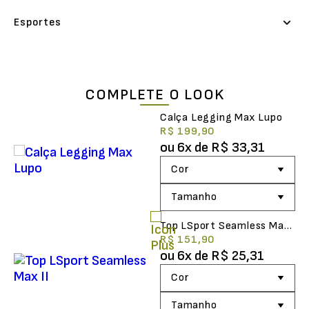
Esportes
COMPLETE O LOOK
Calça Legging Max Lupo
R$ 199,90
ou
6
x de
R$ 33,31
Top LSport Seamless Max
II
R$ 151,90
ou
6
x de
R$ 25,31