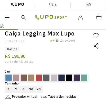
O que está buscando hoje?
Calça Legging Max Lupo
4.33
(12 reviews)
ID
71053-001
Basics
R$
199
,
90
ou
6
x de
R$
33
,
31
Cor
:
Tamanho
:
P
M
G
GG
XG
Provador virtual
Tabela de medidas