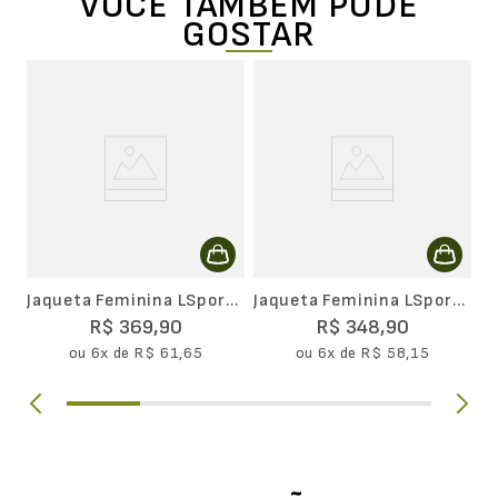
VOCÊ TAMBÉM PODE
GOSTAR
Bl
F
Jaqueta Feminina LSport
Jaqueta Feminina LSport
Meio Zíper com Capuz
Pace Selada
R$
369
,
90
R$
348
,
90
ou
6
x de
R$
61
,
65
ou
6
x de
R$
58
,
15