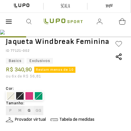
O que está buscando hoje?
Jaqueta Windbreak Feminina
ID
77121-002
Basics
Exclusivos
R$
340
,
90
Restam menos de 10
ou
6
x de
R$
56
,
81
Cor
:
Tamanho
:
P
M
G
GG
Provador virtual
Tabela de medidas