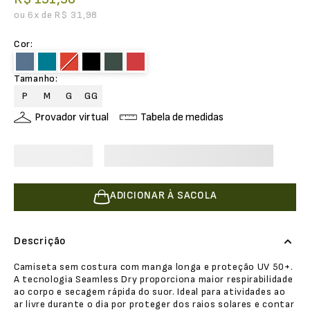
ou
6
x de
R$
31
,
98
Cor
:
Tamanho
:
P
M
G
GG
Provador virtual
Tabela de medidas
ADICIONAR À SACOLA
Descrição
Camiseta sem costura com manga longa e proteção UV 50+.
A tecnologia Seamless Dry proporciona maior respirabilidade
ao corpo e secagem rápida do suor. Ideal para atividades ao
ar livre durante o dia por proteger dos raios solares e contar