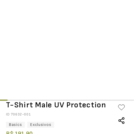
T-Shirt Male UV Protection
ID
70632-001
Basics
Exclusivos
R$
191
,
90