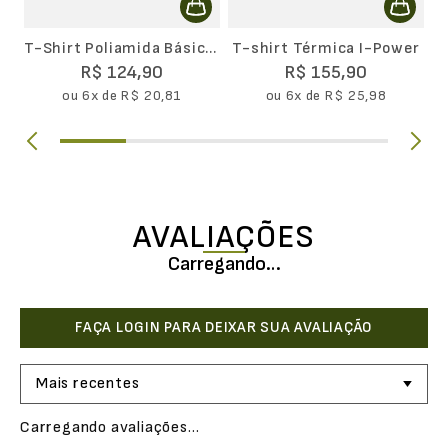
T-Shirt Poliamida Básica
T-shirt Térmica I-Power
Masculina II
R$
124
,
90
R$
155
,
90
ou
6
x de
R$
20
,
81
ou
6
x de
R$
25
,
98
AVALIAÇÕES
Carregando…
Mais recentes
Carregando avaliações…