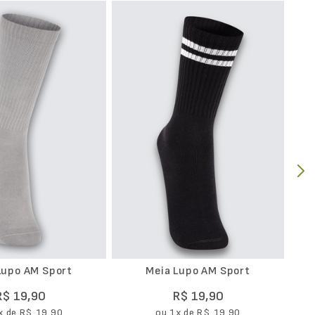
Mei
Lupo AM Sport
Meia Lupo AM Sport
R$
19
,
90
R$
19
,
90
x de
R$
19
,
90
ou
1
x de
R$
19
,
90