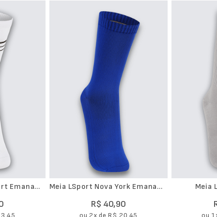
urt Emana
Meia LSport Nova York Emana
Meia 
ngo
Movimento Cano Longo
0
R$
40
,
90
23
,
45
ou
2
x de
R$
20
,
45
ou
1