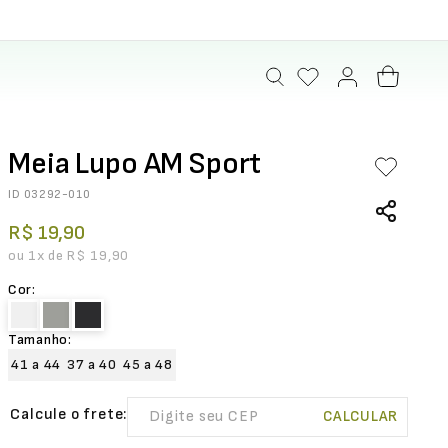
Meia Lupo AM Sport
ID
03292-010
R$
19
,
90
ou
1
x de
R$
19
,
90
Cor
:
Tamanho
:
41 a 44
37 a 40
45 a 48