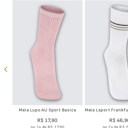
Meia Lupo AU Sport Basica
Meia Lsport Frankf
Movimento Cano Lo
R$
17
,
90
R$
46
,
9
ou
1
x de
R$
17
,
90
ou
2
x de
R$