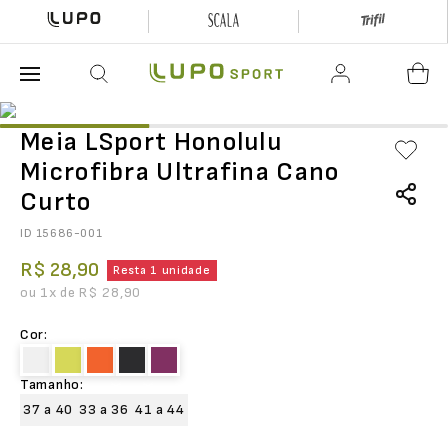
O que está buscando hoje?
Meia LSport Honolulu
Microfibra Ultrafina Cano
Curto
ID
15686-001
R$
28
,
90
Resta 1 unidade
ou
1
x de
R$
28
,
90
Cor
:
Tamanho
:
37 a 40
33 a 36
41 a 44