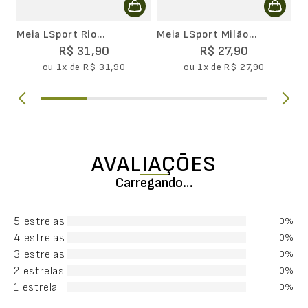
Meia LSport Rio
Meia LSport Milão
Movimento Cano Curto
Movimento Cano Curto
R$
31
,
90
R$
27
,
90
ou
1
x de
R$
31
,
90
ou
1
x de
R$
27
,
90
AVALIAÇÕES
Carregando…
5 estrelas
0%
4 estrelas
0%
3 estrelas
0%
2 estrelas
0%
1 estrela
0%