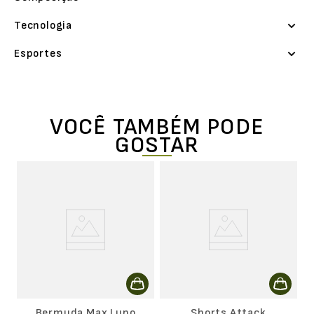
Tecnologia
Esportes
VOCÊ TAMBÉM PODE
GOSTAR
g
S
F
Bermuda Max Lupo
Shorts Attack