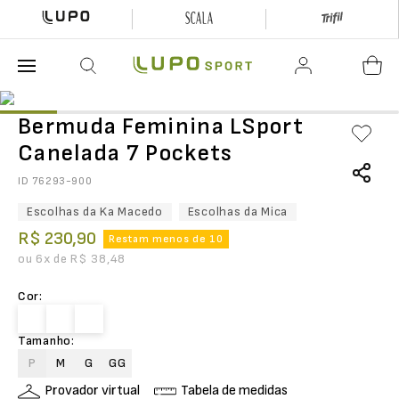
O que está buscando hoje?
Bermuda Feminina LSport
Canelada 7 Pockets
ID
76293-900
Escolhas da Ka Macedo
Escolhas da Mica
R$
230
,
90
Restam menos de 10
ou
6
x de
R$
38
,
48
Cor
:
Tamanho
:
P
M
G
GG
Provador virtual
Tabela de medidas