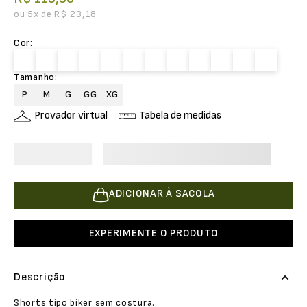
ou
5
x de
R$
23
,
18
Cor
:
Tamanho
:
P
M
G
GG
XG
Provador virtual
Tabela de medidas
ADICIONAR À SACOLA
EXPERIMENTE O PRODUTO
Descrição
Shorts tipo biker sem costura.