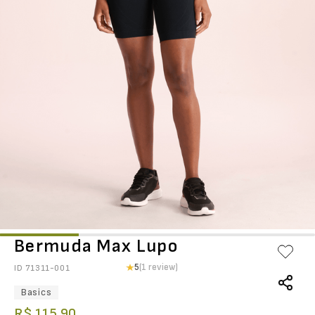
Bermuda Max Lupo
5
(1 review)
ID
71311-001
Basics
R$
115
,
90