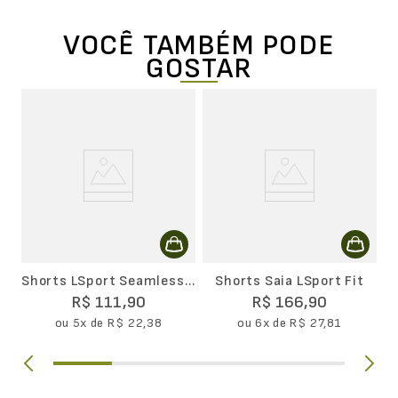
VOCÊ TAMBÉM PODE
GOSTAR
Shorts LSport Seamless
Shorts Saia LSport Fit
Ondas
R$
111
,
90
R$
166
,
90
ou
5
x de
R$
22
,
38
ou
6
x de
R$
27
,
81