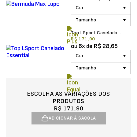
Top LSport Canelado
Essential
R$ 171,90
ou
6
x de
R$ 28,65
ESCOLHA AS VARIAÇÕES DOS
PRODUTOS
R$ 171,90
ADICIONAR À SACOLA