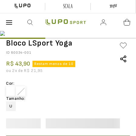
O que está buscando hoje?
Bloco LSport Yoga
ID
80034-001
R$
43
,
90
Restam menos de 10
ou
2
x de
R$
21
,
95
Cor
:
Tamanho
:
U