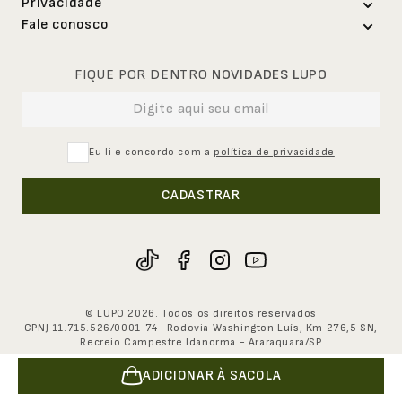
Privacidade
Abrir uma solicitação
Trabalhe conosco
Fale conosco
Política de privacidade e-commerce
Segunda via de boleto
Nossas lojas
Loja online
Política de privacidade lojas físicas
Política de troca
0800-707-8240
Representantes
FIQUE POR DENTRO
NOVIDADES LUPO
Seg. à Sex. - 8h às 17h30
Exerça seu direito de titular
Cupons de desconto
Assessoria de imprensa
Canal de Ouvidoria
Loja física
Download de catálogos
Investidores
0800-707-8220
Regulamento Cashback
Seg. à Sex. - 8h às 17h30
Eu li e concordo com a
política de privacidade
Seja um franqueado
Sustentabilidade
Pessoa jurídica
CADASTRAR
0800-707-8100
Eventos
Seg. à Sex. - 8h às 17h30
Fornecedores
Código de conduta
© LUPO 2026. Todos os direitos reservados
CPNJ 11.715.526/0001-74- Rodovia Washington Luís, Km 276,5 SN,
Recreio Campestre Idanorma - Araraquara/SP
ADICIONAR À SACOLA