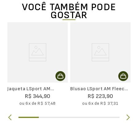
VOCÊ TAMBÉM PODE
GOSTAR
J
Pa
Jaqueta LSport AM
Blusao LSport AM Fleece
Windbreak
Basico
R$
344
,
90
R$
223
,
90
ou
6
x de
R$
57
,
48
ou
6
x de
R$
37
,
31