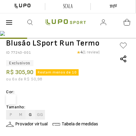
O que está buscando hoje?
Blusão LSport Run Termo
4
(1 review)
ID
77243-001
Exclusivos
R$
305
,
90
Restam menos de 10
ou
6
x de
R$
50
,
98
Cor
:
Tamanho
:
P
M
G
GG
Provador virtual
Tabela de medidas