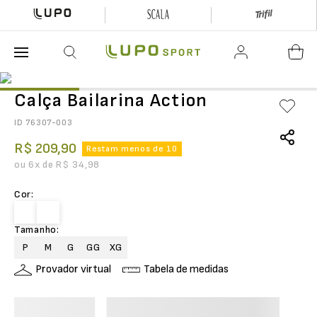
O que está buscando hoje?
Calça Bailarina Action
ID
76307-003
R$
209
,
90
Restam menos de 10
ou
6
x de
R$
34
,
98
Cor
:
Tamanho
:
P
M
G
GG
XG
Provador virtual
Tabela de medidas