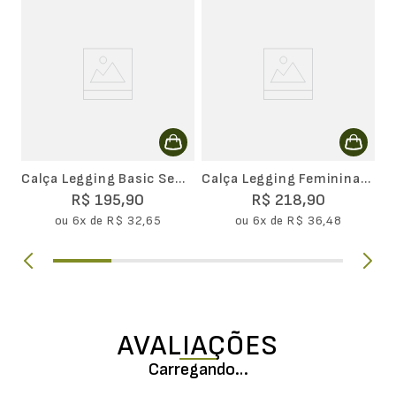
Calça Legging Basic Sem
Calça Legging Feminina
Costura Canelada
LSport Seamless Mov
R$
195
,
90
R$
218
,
90
ou
6
x de
R$
32
,
65
ou
6
x de
R$
36
,
48
AVALIAÇÕES
Carregando…