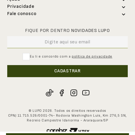
Sobre a Lupo
Privacidade
Abrir uma solicitação
Trabalhe conosco
Fale conosco
Política de privacidade e-commerce
Segunda via de boleto
Nossas lojas
Loja online
Política de privacidade lojas físicas
Política de troca
0800-707-8240
Representantes
FIQUE POR DENTRO
NOVIDADES LUPO
Seg. à Sex. - 8h às 17h30
Exerça seu direito de titular
Cupons de desconto
Assessoria de imprensa
Canal de Ouvidoria
Loja física
Download de catálogos
Investidores
0800-707-8220
Regulamento Cashback
Seg. à Sex. - 8h às 17h30
Eu li e concordo com a
política de privacidade
Seja um franqueado
Sustentabilidade
Pessoa jurídica
CADASTRAR
0800-707-8100
Eventos
Seg. à Sex. - 8h às 17h30
Fornecedores
Código de conduta
© LUPO 2026. Todos os direitos reservados
CPNJ 11.715.526/0001-74- Rodovia Washington Luís, Km 276,5 SN,
Recreio Campestre Idanorma - Araraquara/SP