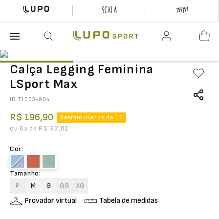
O que está buscando hoje?
Calça Legging Feminina
LSport Max
ID
71053-904
R$
196
,
90
Restam menos de 10
ou
6
x de
R$
32
,
81
Cor
:
Tamanho
:
P
M
G
GG
XG
Provador virtual
Tabela de medidas