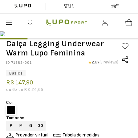
O que está buscando hoje?
Calça Legging Underwear
Warm Lupo Feminina
2.67
(3 reviews)
ID
71582-001
Basics
R$
147
,
90
ou
6
x de
R$
24
,
65
Cor
:
Tamanho
:
P
M
G
GG
Provador virtual
Tabela de medidas