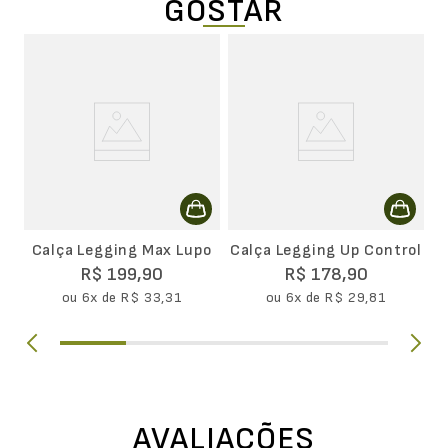
GOSTAR
s
C
LS
Calça Legging Max Lupo
Calça Legging Up Control
R$
199
,
90
R$
178
,
90
ou
6
x de
R$
33
,
31
ou
6
x de
R$
29
,
81
AVALIAÇÕES