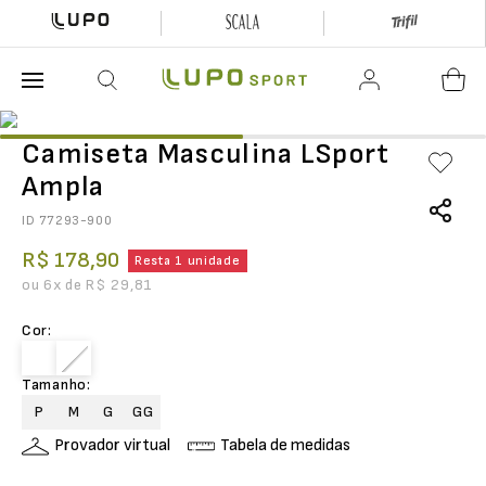
O que está buscando hoje?
Camiseta Masculina LSport
Ampla
ID
77293-900
R$
178
,
90
Resta 1 unidade
ou
6
x de
R$
29
,
81
Cor
:
Tamanho
:
P
M
G
GG
Provador virtual
Tabela de medidas