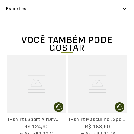
Esportes
VOCÊ TAMBÉM PODE
GOSTAR
C
E
T-shirt LSport AirDry
T-shirt Masculino LSport
Masculina
Selada Laser
R$
124
,
90
R$
188
,
90
ou
6
x de
R$
20
,
81
ou
6
x de
R$
31
,
48