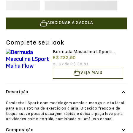
ADICIONAR À SACOLA
Complete seu look
Bermuda Masculina LSport
Malha Flow
R$ 232,90
ou
6
x de
R$ 38,81
VEJA MAIS
Descrição
Camiseta LSport com modelagem ampla e manga curta ideal
para a sua rotina de exercícios diária. O tecido fresco e de
toque suave possui secagem rápida e deixa a peça leve para
atividades como corrida, caminhada ou até uso casual.
Composição