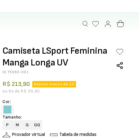
Camiseta LSport Feminina
Manga Longa UV
ID
75083-001
R$
213
,
90
Restam menos de 10
ou
6
x de
R$
35
,
65
Cor
:
Tamanho
:
P
M
G
GG
Provador virtual
Tabela de medidas