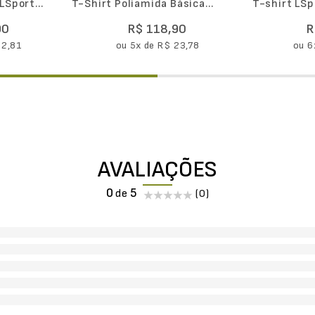
LSport
T-Shirt Poliamida Básica
T-shirt LSp
n
Feminina III
90
R$
118
,
90
R
22
,
81
ou
5
x de
R$
23
,
78
ou
6
AVALIAÇÕES
0
(0)