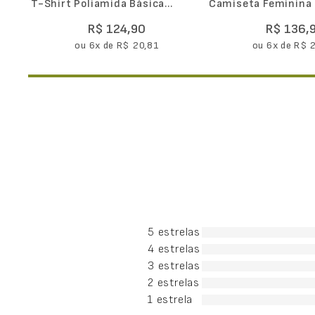
T-Shirt Poliamida Básica
Camiseta Feminina 
Feminina
Airdry Estampa Ru
R$
124
,
90
R$
136
,
ou
6
x de
R$
20
,
81
ou
6
x de
R$
5 estrelas
4 estrelas
3 estrelas
2 estrelas
1 estrela