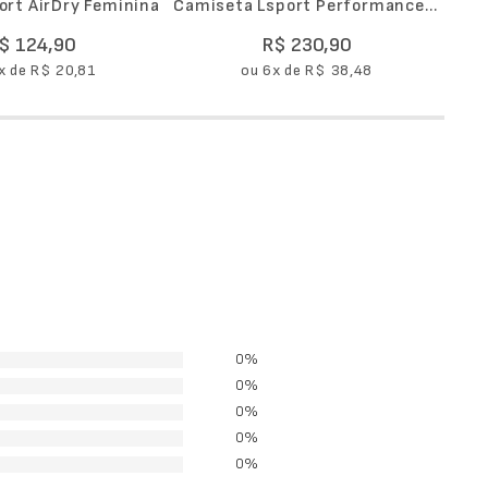
ort AirDry Feminina
Camiseta Lsport Performance
Recorte Feminina
$
124
,
90
R$
230
,
90
x de
R$
20
,
81
ou
6
x de
R$
38
,
48
0%
0%
0%
0%
0%