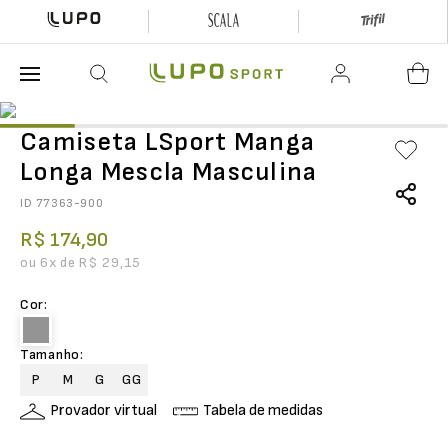
O que está buscando hoje?
Camiseta LSport Manga
Longa Mescla Masculina
ID
77363-900
R$
174
,
90
ou
6
x de
R$
29
,
15
Cor
:
Tamanho
:
P
M
G
GG
Provador virtual
Tabela de medidas