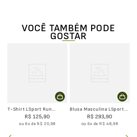
VOCÊ TAMBÉM PODE
GOSTAR
ca
T
W
T-Shirt LSport Run
Blusa Masculina LSport
Masculina
Flufy
R$
125
,
90
R$
293
,
90
ou
6
x de
R$
20
,
98
ou
6
x de
R$
48
,
98