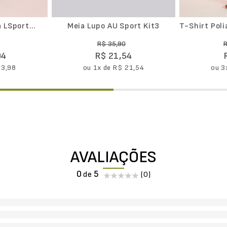
 LSport
Meia Lupo AU Sport Kit3
T-Shirt Pol
et
Masculina II
R$
35
,
90
94
R$
21
,
54
23
,
98
ou
1
x de
R$
21
,
54
ou
3
AVALIAÇÕES
0
(0)