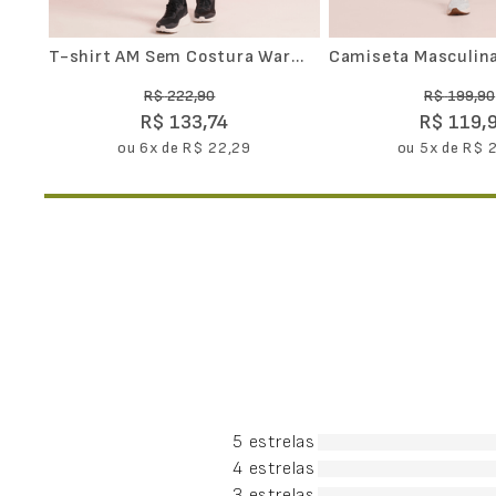
T-shirt AM Sem Costura Warm
Camiseta Masculina
Gola Alta
Seamless Spin Rack
R$
222
,
90
R$
199
,
90
R$
133
,
74
R$
119
,
ou
6
x de
R$
22
,
29
ou
5
x de
R$
5 estrelas
4 estrelas
3 estrelas