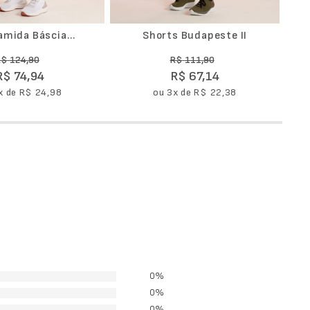
iamida Báscia
Shorts Budapeste II
R$
124
,
90
R$
111
,
90
R$
74
,
94
R$
67
,
14
x de
R$
24
,
98
ou
3
x de
R$
22
,
38
0%
0%
0%