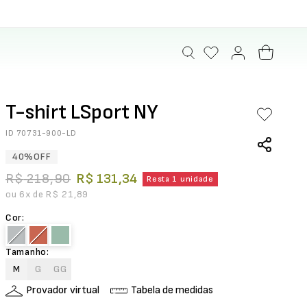
T-shirt LSport NY
ID
70731-900-LD
40%
OFF
R$
218
,
90
R$
131
,
34
Resta 1 unidade
ou
6
x de
R$
21
,
89
Cor
:
Tamanho
:
M
G
GG
Provador virtual
Tabela de medidas