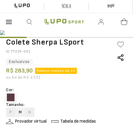
O que está buscando hoje?
Colete Sherpa LSport
ID
77235-001
Exclusivos
R$
283
,
90
Restam menos de 10
ou
6
x de
R$
47
,
31
Cor
:
Tamanho
:
P
M
G
Provador virtual
Tabela de medidas