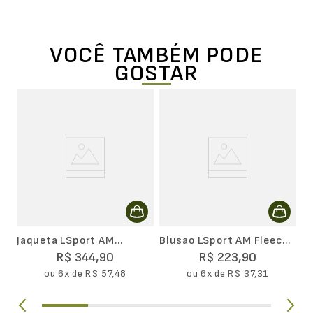
VOCÊ TAMBÉM PODE
GOSTAR
J
Pa
Jaqueta LSport AM
Blusao LSport AM Fleece
Windbreak
Basico
R$
344
,
90
R$
223
,
90
ou
6
x de
R$
57
,
48
ou
6
x de
R$
37
,
31