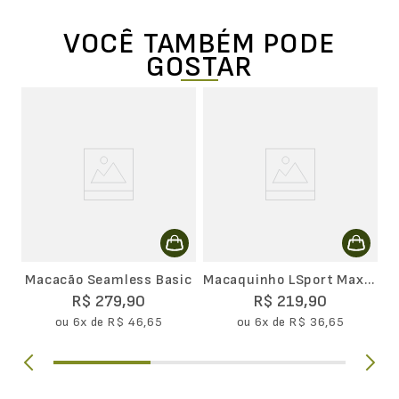
VOCÊ TAMBÉM PODE
GOSTAR
x
M
F
Macacão Seamless Basic
Macaquinho LSport Max
Lupo
R$
279
,
90
R$
219
,
90
ou
6
x de
R$
46
,
65
ou
6
x de
R$
36
,
65