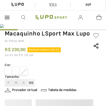
O que está buscando hoje?
Macaquinho LSport Max Lupo
ID
73211-900
R$
230
,
90
Restam menos de 10
ou
6
x de
R$
38
,
48
Cor
:
Tamanho
:
P
M
G
GG
Provador virtual
Tabela de medidas