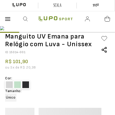
O que está buscando hoje?
Manguito UV Emana para
Relógio com Luva - Unissex
ID
15014-001
R$
101
,
90
ou
5
x de
R$
20
,
38
Cor
:
Tamanho
:
Único