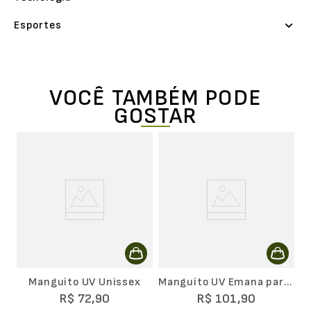
Esportes
VOCÊ TAMBÉM PODE
GOSTAR
M
U
Manguito UV Unissex
Manguito UV Emana para
Relógio com Luva -
R$
72
,
90
R$
101
,
90
Unissex