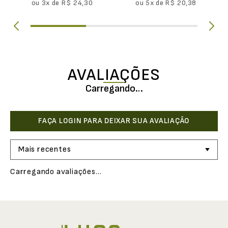
ou
3
x de
R$
24
,
30
ou
5
x de
R$
20
,
38
AVALIAÇÕES
Carregando…
Mais recentes
Carregando avaliações…