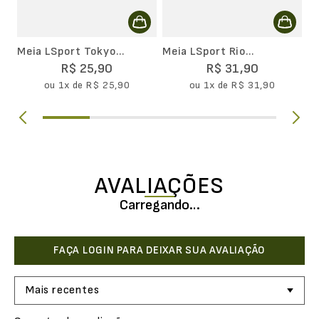
Meia LSport Tokyo
Meia LSport Rio
Movimento Cano Curto
Movimento Cano Curto
R$
25
,
90
R$
31
,
90
ou
1
x de
R$
25
,
90
ou
1
x de
R$
31
,
90
AVALIAÇÕES
Carregando…
Mais recentes