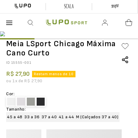
O que está buscando hoje?
Meia LSport Chicago Máxima
Cano Curto
ID
15555-001
R$
27
,
90
Restam menos de 10
ou
1
x de
R$
27
,
90
Cor
:
Tamanho
:
45 a 48
33 a 36
37 a 40
41 a 44
M (Calçados 37 a 40)