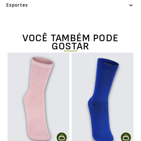
Esportes
VOCÊ TAMBÉM PODE
GOSTAR
rk
Me
E
L