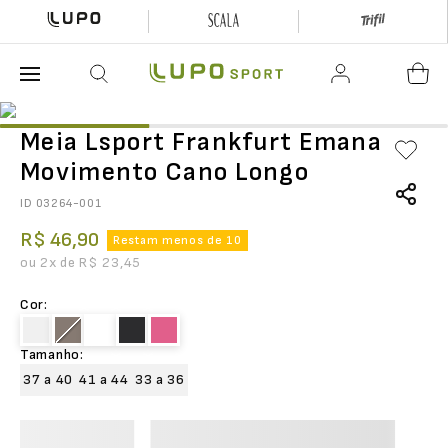
O que está buscando hoje?
Meia Lsport Frankfurt Emana
Movimento Cano Longo
ID
03264-001
R$
46
,
90
Restam menos de 10
ou
2
x de
R$
23
,
45
Cor
:
Tamanho
:
37 a 40
41 a 44
33 a 36