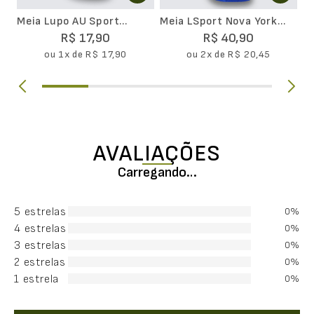
Meia Lupo AU Sport
Meia LSport Nova York
Basica
Emana Movimento Cano
R$
17
,
90
R$
40
,
90
Longo
ou
1
x de
R$
17
,
90
ou
2
x de
R$
20
,
45
AVALIAÇÕES
Carregando…
5 estrelas
0%
4 estrelas
0%
3 estrelas
0%
2 estrelas
0%
1 estrela
0%