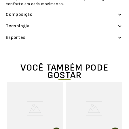
conforto em cada movimento.
Composição
Tecnologia
Esportes
VOCÊ TAMBÉM PODE
GOSTAR
o
M
E
E