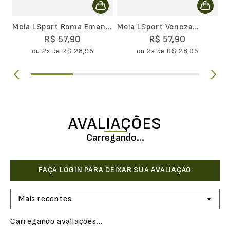
Meia LSport Roma Emana
Meia LSport Veneza
Movimento Cano Extra
Emana Movimento Cano
R$
57
,
90
R$
57
,
90
Longo
Extra Longo
ou
2
x de
R$
28
,
95
ou
2
x de
R$
28
,
95
AVALIAÇÕES
Carregando…
Mais recentes
Carregando avaliações…