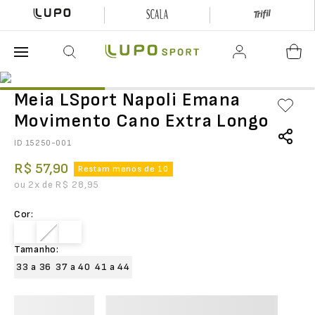
O que está buscando hoje?
Meia LSport Napoli Emana
Movimento Cano Extra Longo
ID
15250-001
R$
57
,
90
Restam menos de 10
ou
2
x de
R$
28
,
95
Cor
:
Tamanho
:
33 a 36
37 a 40
41 a 44