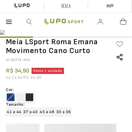
O que está buscando hoje?
Meia LSport Roma Emana
Movimento Cano Curto
ID
03375-004
R$
34
,
90
Resta 1 unidade
ou
1
x de
R$
34
,
90
Cor
:
Tamanho
:
41 a 44
37 a 40
45 a 48
33 a 36