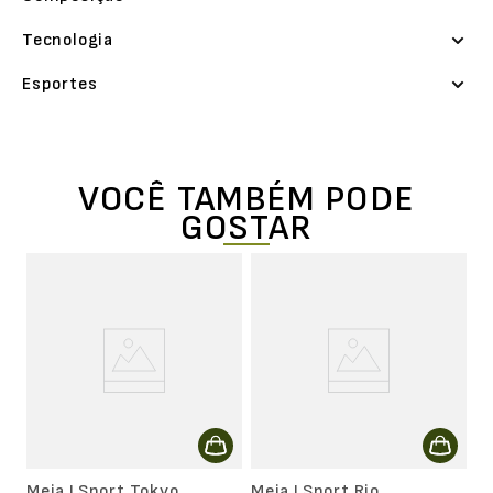
Tecnologia
Esportes
VOCÊ TAMBÉM PODE
GOSTAR
o
Me
M
Meia LSport Tokyo
Meia LSport Rio