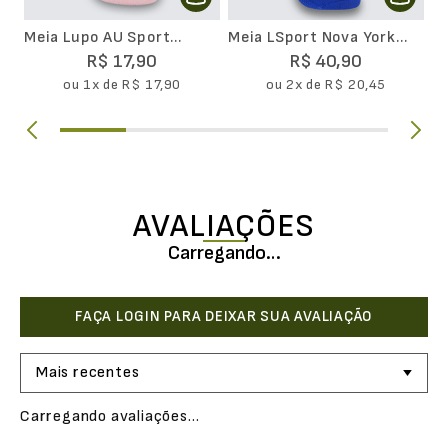
Meia Lupo AU Sport
Meia LSport Nova York
Basica
Emana Movimento Cano
R$
17
,
90
R$
40
,
90
Longo
ou
1
x de
R$
17
,
90
ou
2
x de
R$
20
,
45
AVALIAÇÕES
Carregando…
Mais recentes
Carregando avaliações…