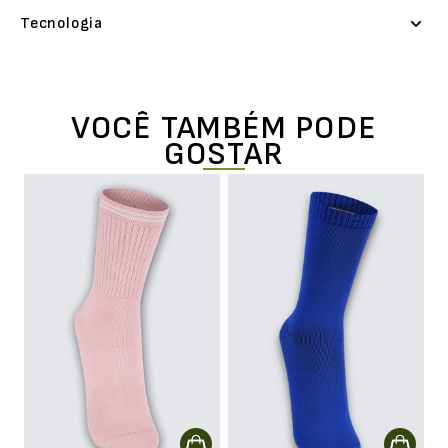
Tecnologia
VOCÊ TAMBÉM PODE
GOSTAR
rk
Me
E
L