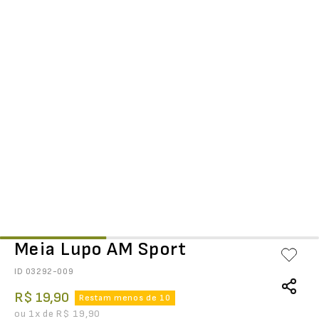
Meia Lupo AM Sport
ID
03292-009
R$
19
,
90
Restam menos de 10
ou
1
x de
R$
19
,
90