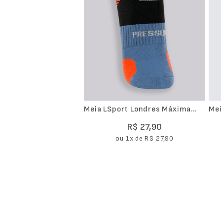
Meia LSport Londres Máxima
Me
Cano Médio
Mo
R$
27
,
90
ou
1
x de
R$
27
,
90