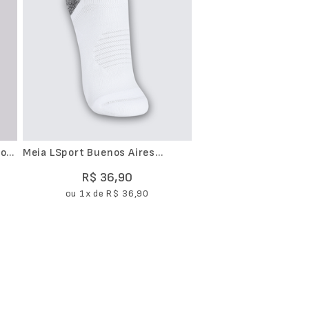
Meia LSport Buenos Aires
Movimento Cano Médio
R$
36
,
90
ou
1
x de
R$
36
,
90