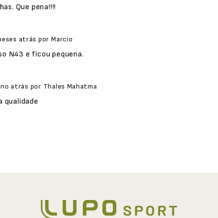
as. Que pena!!!!
meses atrás
por
Marcio
o N43 e ficou pequena.
ano atrás
por
Thales Mahatma
a qualidade