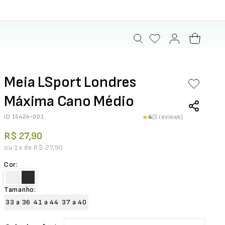
Meia LSport Londres
Máxima Cano Médio
ID
15424-001
4
(3 reviews)
R$
27
,
90
ou
1
x de
R$
27
,
90
Cor
:
Tamanho
:
33 a 36
41 a 44
37 a 40