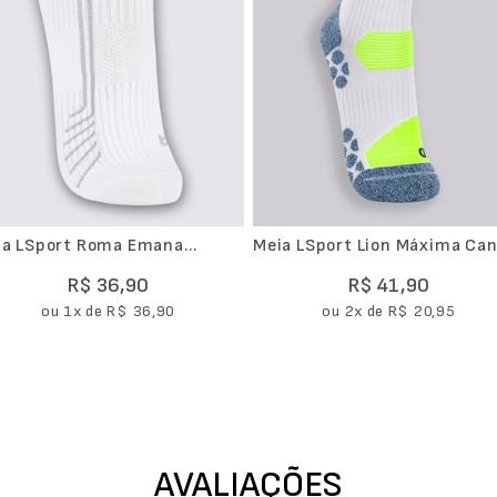
ia LSport Roma Emana
Meia LSport Lion Máxima Cano
vimento Cano Médio
Longo
R$
36
,
90
R$
41
,
90
ou
1
x de
R$
36
,
90
ou
2
x de
R$
20
,
95
AVALIAÇÕES