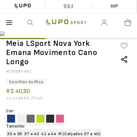
O que está buscando hoje?
Meia LSport Nova York
Emana Movimento Cano
Longo
ID
03265-001
Escolhas da Mica
R$
40
,
90
ou
2
x de
R$
20
,
45
Cor
:
Tamanho
:
33 a 36
37 a 40
41 a 44
M (Calçados 37 a 40)