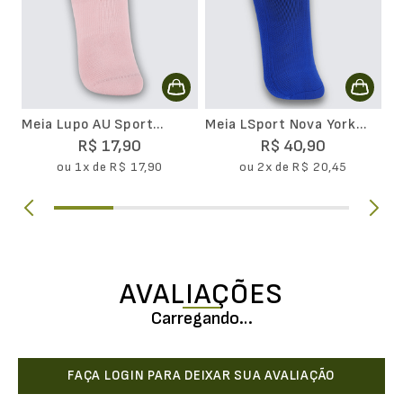
Meia Lupo AU Sport
Meia LSport Nova York
Basica
Emana Movimento Cano
R$
17
,
90
R$
40
,
90
Longo
ou
1
x de
R$
17
,
90
ou
2
x de
R$
20
,
45
AVALIAÇÕES
Carregando…