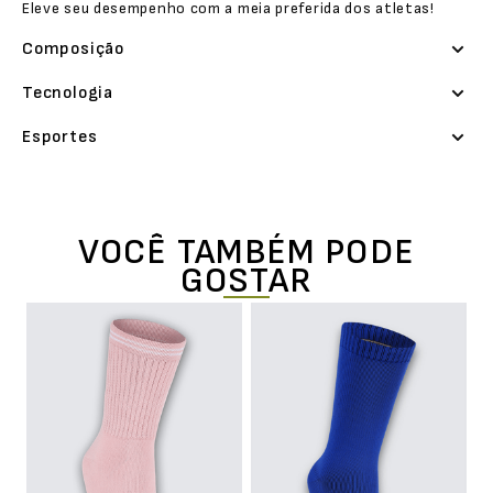
Eleve seu desempenho com a meia preferida dos atletas!
Composição
Tecnologia
Esportes
VOCÊ TAMBÉM PODE
GOSTAR
rk
Me
E
L