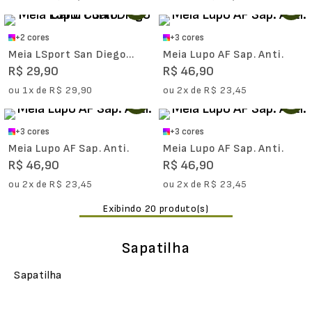
+
2
cores
+
3
cores
Meia LSport San Diego
Meia Lupo AF Sap. Anti.
Cano Curto
R$
29
,
90
R$
46
,
90
ou
1
x de
R$
29
,
90
ou
2
x de
R$
23
,
45
+
3
cores
+
3
cores
Meia Lupo AF Sap. Anti.
Meia Lupo AF Sap. Anti.
R$
46
,
90
R$
46
,
90
ou
2
x de
R$
23
,
45
ou
2
x de
R$
23
,
45
20
Sapatilha
Sapatilha