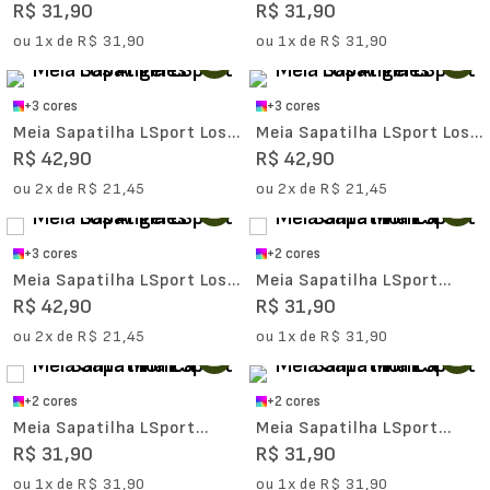
Cano Curto
Cano Curto
R$
31
,
90
R$
31
,
90
ou
1
x de
R$
31
,
90
ou
1
x de
R$
31
,
90
+
3
cores
+
3
cores
Meia Sapatilha LSport Los
Meia Sapatilha LSport Los
Angeles
Angeles
R$
42
,
90
R$
42
,
90
ou
2
x de
R$
21
,
45
ou
2
x de
R$
21
,
45
+
3
cores
+
2
cores
Meia Sapatilha LSport Los
Meia Sapatilha LSport
Angeles
Santa Mônica
R$
42
,
90
R$
31
,
90
ou
2
x de
R$
21
,
45
ou
1
x de
R$
31
,
90
+
2
cores
+
2
cores
Meia Sapatilha LSport
Meia Sapatilha LSport
Santa Mônica
Santa Mônica
R$
31
,
90
R$
31
,
90
ou
1
x de
R$
31
,
90
ou
1
x de
R$
31
,
90