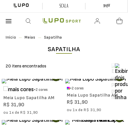
O que está buscando hoje?
Início
Meias
Sapatilha
SAPATILHA
20
+
2
cores
+
2
cores
Meia Lupo Sapatilha AM
Meia Lupo Sapatilha AM
R$
31
,
90
R$
31
,
90
ou
1
x de
R$
31
,
90
ou
1
x de
R$
31
,
90