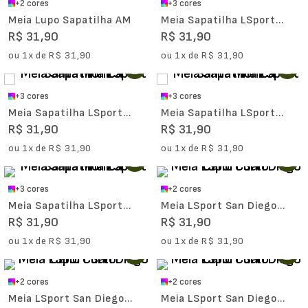
+
2
cores
+
3
cores
Meia Lupo Sapatilha AM
Meia Sapatilha LSport
Santa Mônica
R$
31
,
90
R$
31
,
90
ou
1
x de
R$
31
,
90
ou
1
x de
R$
31
,
90
+
3
cores
+
3
cores
Meia Sapatilha LSport
Meia Sapatilha LSport
Santa Mônica
Santa Mônica
R$
31
,
90
R$
31
,
90
ou
1
x de
R$
31
,
90
ou
1
x de
R$
31
,
90
+
3
cores
+
2
cores
Meia Sapatilha LSport
Meia LSport San Diego
Santa Mônica
Cano Curto
R$
31
,
90
R$
31
,
90
ou
1
x de
R$
31
,
90
ou
1
x de
R$
31
,
90
+
2
cores
+
2
cores
Meia LSport San Diego
Meia LSport San Diego