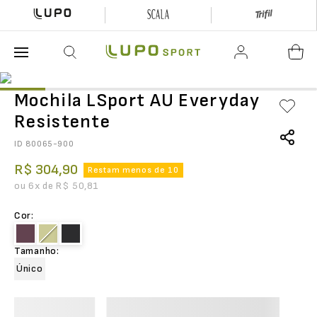
O que está buscando hoje?
Mochila LSport AU Everyday
Resistente
ID
80065-900
R$
304
,
90
Restam menos de 10
ou
6
x de
R$
50
,
81
Cor
:
Tamanho
:
Único