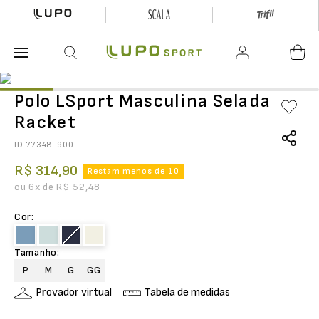
O que está buscando hoje?
Polo LSport Masculina Selada
Racket
ID
77348-900
R$
314
,
90
Restam menos de 10
ou
6
x de
R$
52
,
48
Cor
:
Tamanho
:
P
M
G
GG
Provador virtual
Tabela de medidas