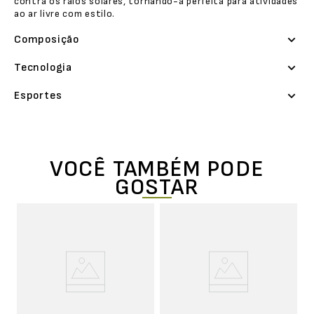
contra os raios solares, tornando-a perfeita para atividades
ao ar livre com estilo.
Composição
Tecnologia
Esportes
VOCÊ TAMBÉM PODE
GOSTAR
T