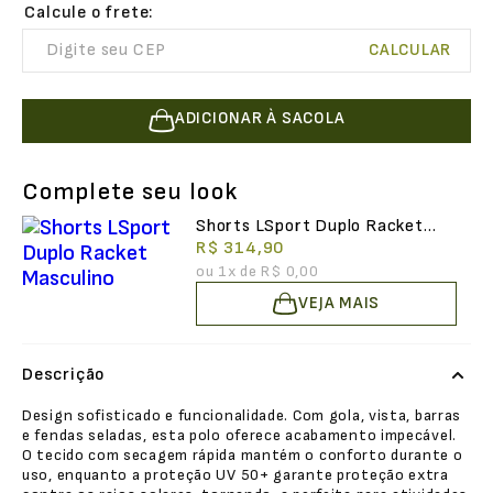
ADICIONAR À SACOLA
Complete seu look
Shorts LSport Duplo Racket
Masculino
R$ 314,90
ou
1
x de
R$ 0,00
VEJA MAIS
Descrição
Design sofisticado e funcionalidade. Com gola, vista, barras
e fendas seladas, esta polo oferece acabamento impecável.
O tecido com secagem rápida mantém o conforto durante o
uso, enquanto a proteção UV 50+ garante proteção extra