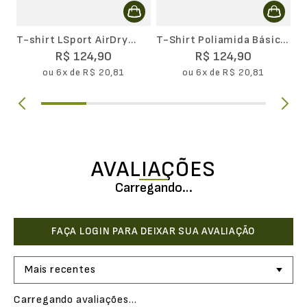
T-shirt LSport AirDry
T-Shirt Poliamida Básica
Masculina
Masculina II
R$
124
,
90
R$
124
,
90
ou
6
x de
R$
20
,
81
ou
6
x de
R$
20
,
81
AVALIAÇÕES
Carregando…
Mais recentes
Carregando avaliações…