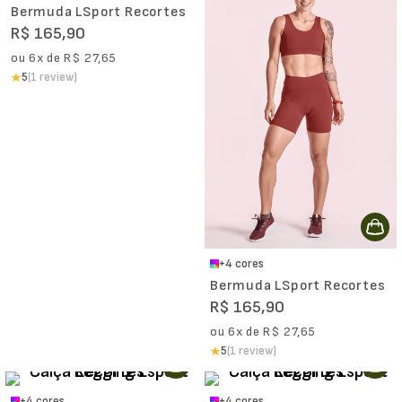
Bermuda LSport Recortes
R$
165
,
90
ou
6
x de
R$
27
,
65
5
(1 review)
+
4
cores
Bermuda LSport Recortes
R$
165
,
90
ou
6
x de
R$
27
,
65
5
(1 review)
+
4
cores
+
4
cores