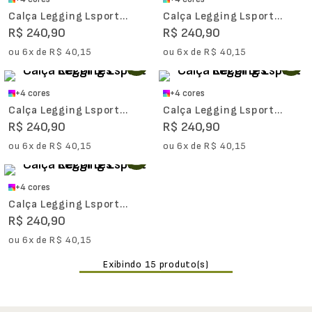
Calça Legging Lsport
Calça Legging Lsport
Recortes
Recortes
R$
240
,
90
R$
240
,
90
ou
6
x de
R$
40
,
15
ou
6
x de
R$
40
,
15
+
4
cores
+
4
cores
Calça Legging Lsport
Calça Legging Lsport
Recortes
Recortes
R$
240
,
90
R$
240
,
90
ou
6
x de
R$
40
,
15
ou
6
x de
R$
40
,
15
+
4
cores
Calça Legging Lsport
Recortes
R$
240
,
90
ou
6
x de
R$
40
,
15
15