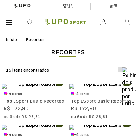
O que está buscando hoje?
Início
Recortes
RECORTES
15
+
4
cores
+
4
cores
Top LSport Basic Recortes
Top LSport Basic Recortes
R$
172
,
90
R$
172
,
90
ou
6
x de
R$
28
,
81
ou
6
x de
R$
28
,
81
+
4
cores
+
4
cores