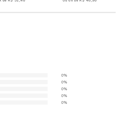
x de
R$
52
,
48
ou
6
x de
R$
48
,
98
0%
0%
0%
0%
0%