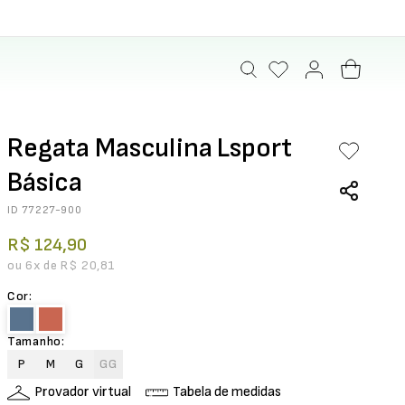
Regata Masculina Lsport
Básica
ID
77227-900
R$
124
,
90
ou
6
x de
R$
20
,
81
Cor
:
Tamanho
:
P
M
G
GG
Provador virtual
Tabela de medidas