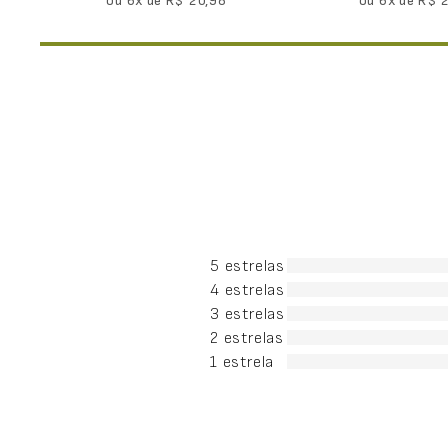
ou
6
x de
R$
20
,
98
ou
6
x de
R$
5 estrelas
4 estrelas
3 estrelas
2 estrelas
1 estrela