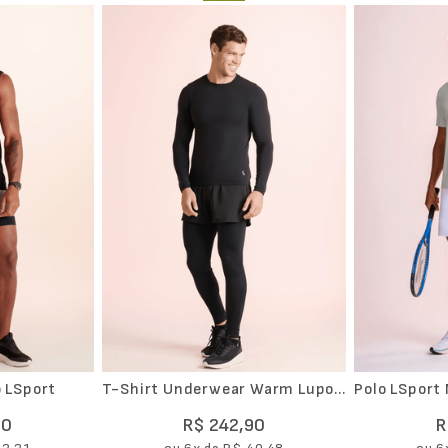
 LSport
T-Shirt Underwear Warm Lupo
Polo LSport
Masculina
Racket
90
R$
242
,
90
R