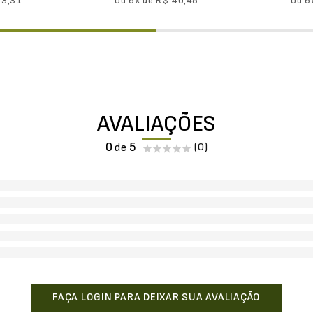
23
,
31
ou
6
x de
R$
40
,
48
ou
6
AVALIAÇÕES
0
(0)