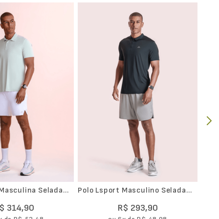
Cami
Freq
 Masculina Selada
Polo Lsport Masculino Selada
Laser
$
314
,
90
R$
293
,
90