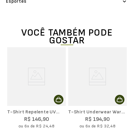
Esportes
VOCÊ TAMBÉM PODE
GOSTAR
C
L
R
T-Shirt Repelente UV
T-Shirt Underwear Warm
Feminina
Lupo Feminina
R$
146
,
90
R$
194
,
90
ou
6
x de
R$
24
,
48
ou
6
x de
R$
32
,
48