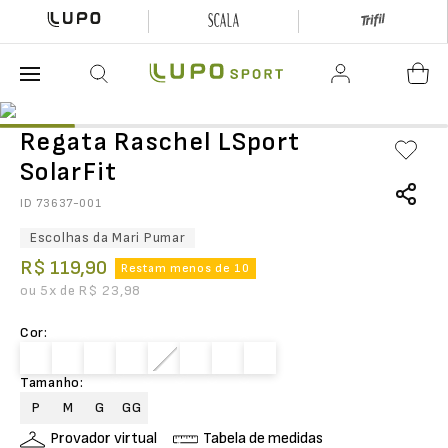
O que está buscando hoje?
Regata Raschel LSport
SolarFit
ID
73637-001
Escolhas da Mari Pumar
R$
119
,
90
Restam menos de 10
ou
5
x de
R$
23
,
98
Cor
:
Tamanho
:
P
M
G
GG
Provador virtual
Tabela de medidas