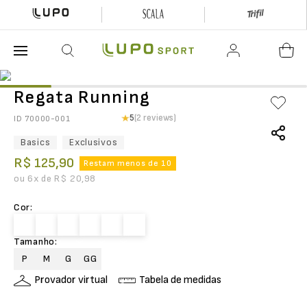
O que está buscando hoje?
Regata Running
5
(2 reviews)
ID
70000-001
Basics
Exclusivos
R$
125
,
90
Restam menos de 10
ou
6
x de
R$
20
,
98
Cor
:
Tamanho
:
P
M
G
GG
Provador virtual
Tabela de medidas