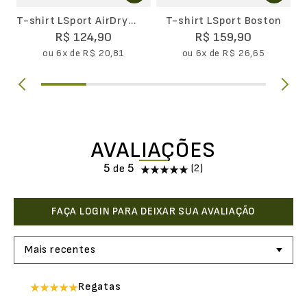
T-shirt LSport AirDry
T-shirt LSport Boston
Masculina
R$
124
,
90
R$
159
,
90
ou
6
x de
R$
20
,
81
ou
6
x de
R$
26
,
65
AVALIAÇÕES
5
(2)
Mais recentes
Regatas
Enviado
1 mês atrás
por
Michel Nascimento