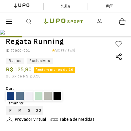
O que está buscando hoje?
Regata Running
5
(2 reviews)
ID
70000-001
Basics
Exclusivos
R$
125
,
90
Restam menos de 10
ou
6
x de
R$
20
,
98
Cor
:
Tamanho
:
P
M
G
GG
Provador virtual
Tabela de medidas