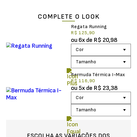
COMPLETE O LOOK
Regata Running
R$ 125,90
ou
6
x de
R$ 20,98
Bermuda Térmica I-Max
R$ 116,90
ou
5
x de
R$ 23,38
ESCOLHA AS VARIAÇÕES DOS