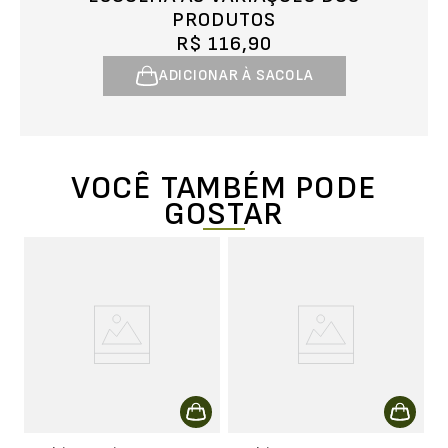
PRODUTOS
R$ 116,90
ADICIONAR À SACOLA
VOCÊ TAMBÉM PODE
GOSTAR
ia
C
M