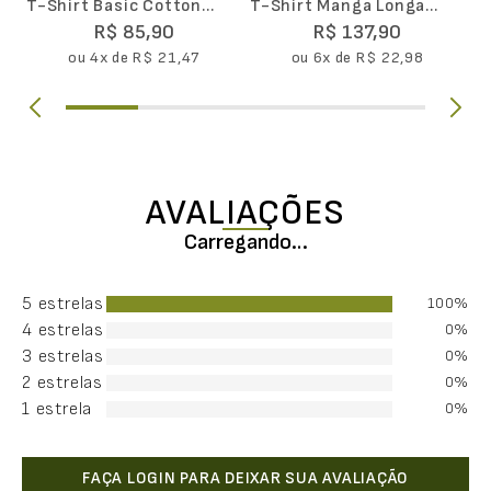
T-Shirt Basic Cotton
T-Shirt Manga Longa
Masculina
LSport AirDry Masculina
R$
85
,
90
R$
137
,
90
ou
4
x de
R$
21
,
47
ou
6
x de
R$
22
,
98
AVALIAÇÕES
Carregando…
5 estrelas
100%
4 estrelas
0%
3 estrelas
0%
2 estrelas
0%
1 estrela
0%