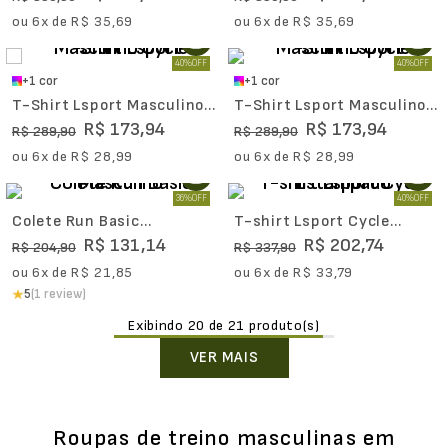
ou
6
x de
R$
35
,
69
ou
6
x de
R$
35
,
69
40%
OFF
40%
OFF
+
1
cor
+
1
cor
T-Shirt Lsport Masculino
T-Shirt Lsport Masculino
Cycle
Cycle
R$
173
,
94
R$
173
,
94
R$
289
,
90
R$
289
,
90
ou
6
x de
R$
28
,
99
ou
6
x de
R$
28
,
99
36%
OFF
40%
OFF
Colete Run Basic
T-shirt Lsport Cycle
Masculino
Estampado
R$
131
,
14
R$
202
,
74
R$
204
,
90
R$
337
,
90
ou
6
x de
R$
21
,
85
ou
6
x de
R$
33
,
79
5
(1 review)
20 de 21
Roupas de treino masculinas em