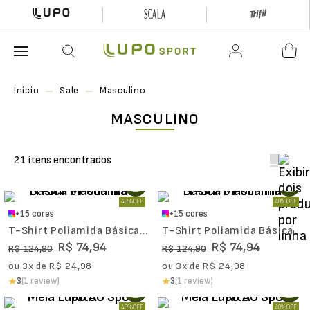
O que está buscando hoje?
Início
Sale
Masculino
MASCULINO
21
40%
OFF
40%
OFF
+
15
cores
+
15
cores
T-Shirt Poliamida Básica
T-Shirt Poliamida Básica
Masculina II
Masculina II
R$
74
,
94
R$
74
,
94
R$
124
,
90
R$
124
,
90
ou
3
x de
R$
24
,
98
ou
3
x de
R$
24
,
98
3
(1 review)
3
(1 review)
40%
OFF
40%
OFF