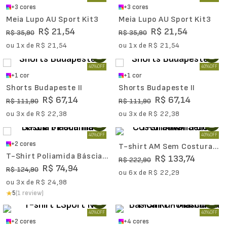
+
3
cores
+
3
cores
Meia Lupo AU Sport Kit3
Meia Lupo AU Sport Kit3
R$
21
,
54
R$
21
,
54
R$
35
,
90
R$
35
,
90
ou
1
x de
R$
21
,
54
ou
1
x de
R$
21
,
54
40%
OFF
40%
OFF
+
1
cor
+
1
cor
Shorts Budapeste II
Shorts Budapeste II
R$
67
,
14
R$
67
,
14
R$
111
,
90
R$
111
,
90
ou
3
x de
R$
22
,
38
ou
3
x de
R$
22
,
38
40%
OFF
40%
OFF
+
2
cores
T-shirt AM Sem Costura
T-Shirt Poliamida Báscia
Warm Gola Alta
R$
133
,
74
R$
222
,
90
Masculina II
R$
74
,
94
R$
124
,
90
ou
6
x de
R$
22
,
29
ou
3
x de
R$
24
,
98
5
(1 review)
40%
OFF
40%
OFF
+
2
cores
+
4
cores