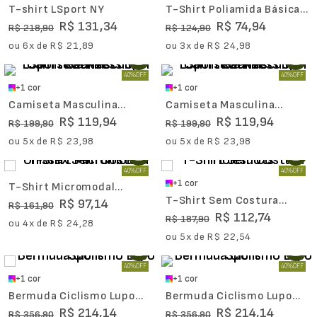
T-shirt LSport NY
T-Shirt Poliamida Básica
Run Masculina
R$
131
,
34
R$
74
,
94
R$
218
,
90
R$
124
,
90
ou
6
x de
R$
21
,
89
ou
3
x de
R$
24
,
98
40%
OFF
40%
OFF
+
1
cor
+
1
cor
Camiseta Masculina
Camiseta Masculina
LSport Seamless Spin
LSport Seamless Spin
R$
119
,
94
R$
119
,
94
R$
199
,
90
R$
199
,
90
Racket
Racket
ou
5
x de
R$
23
,
98
ou
5
x de
R$
23
,
98
40%
OFF
40%
OFF
+
1
cor
T-Shirt Micromodal
T-Shirt Sem Costura
Unissex Sem Costura
R$
97
,
14
R$
161
,
90
Holesdots
R$
112
,
74
R$
187
,
90
ou
4
x de
R$
24
,
28
ou
5
x de
R$
22
,
54
40%
OFF
40%
OFF
+
1
cor
+
1
cor
Bermuda Ciclismo Lupo
Bermuda Ciclismo Lupo
Sport
Sport
R$
214
,
14
R$
214
,
14
R$
356
,
90
R$
356
,
90