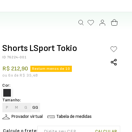
Shorts LSport Tokio
ID
76224-001
R$
212
,
90
Restam menos de 10
ou
6
x de
R$
35
,
48
Cor
:
Tamanho
:
P
M
G
GG
Provador virtual
Tabela de medidas