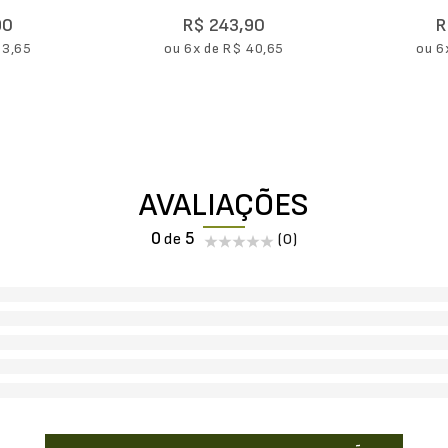
90
R$
243
,
90
R
33
,
65
ou
6
x de
R$
40
,
65
ou
6
AVALIAÇÕES
0
(0)