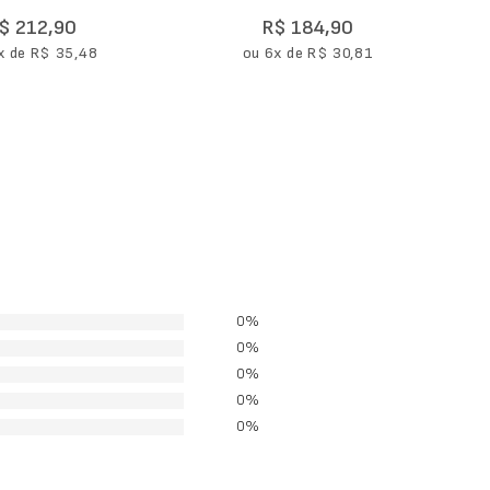
Longa Gola Careca Unissex Sem
$
212
,
90
R$
184
,
90
Costura
x de
R$
35
,
48
ou
6
x de
R$
30
,
81
0%
0%
0%
0%
0%