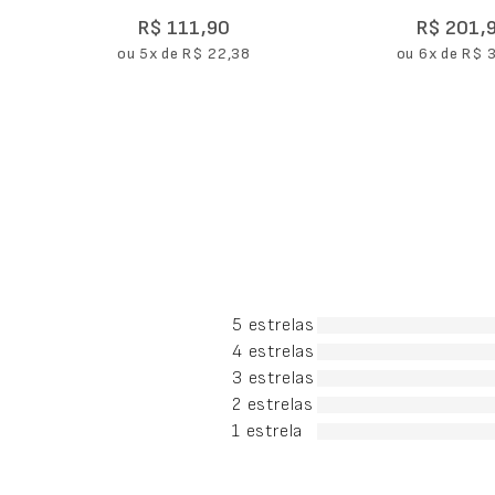
R$
111
,
90
R$
201
,
ou
5
x de
R$
22
,
38
ou
6
x de
R$
5 estrelas
4 estrelas
3 estrelas
2 estrelas
1 estrela