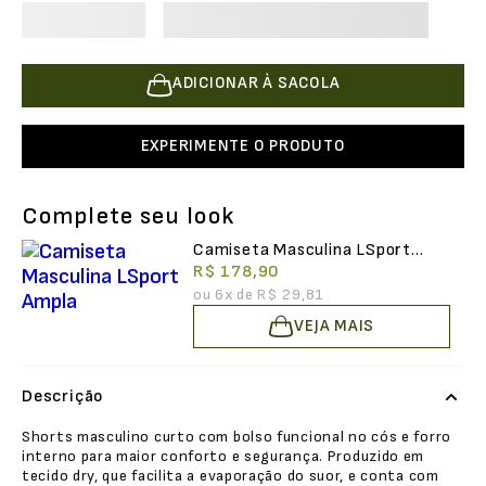
ADICIONAR À SACOLA
EXPERIMENTE O PRODUTO
Complete seu look
Camiseta Masculina LSport
Ampla
R$ 178,90
ou
6
x de
R$ 29,81
VEJA MAIS
Descrição
Shorts masculino curto com bolso funcional no cós e forro
interno para maior conforto e segurança. Produzido em
tecido dry, que facilita a evaporação do suor, e conta com