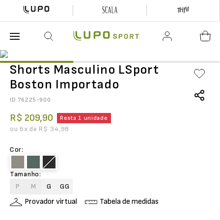
O que está buscando hoje?
Shorts Masculino LSport
Boston Importado
ID
76225-900
R$
209
,
90
Resta 1 unidade
ou
6
x de
R$
34
,
98
Cor
:
Tamanho
:
P
M
G
GG
Provador virtual
Tabela de medidas