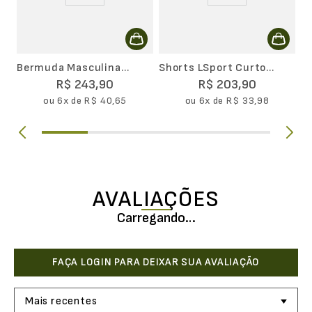
Bermuda Masculina
Shorts LSport Curto
LSport Canelada 7
Running
R$
243
,
90
R$
203
,
90
Pockets
ou
6
x de
R$
40
,
65
ou
6
x de
R$
33
,
98
AVALIAÇÕES
Carregando…
Mais recentes