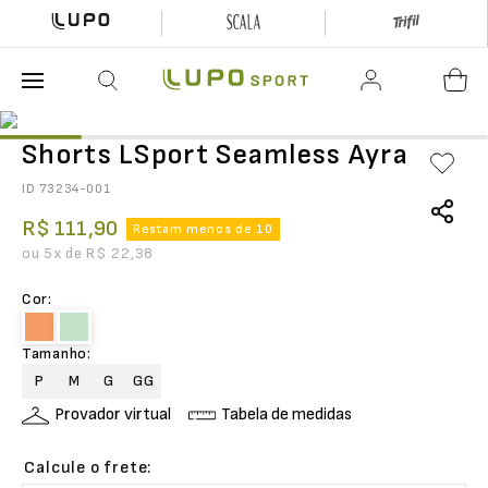
O que está buscando hoje?
Shorts LSport Seamless Ayra
ID
73234-001
R$
111
,
90
Restam menos de 10
ou
5
x de
R$
22
,
38
Cor
:
Tamanho
:
P
M
G
GG
Provador virtual
Tabela de medidas