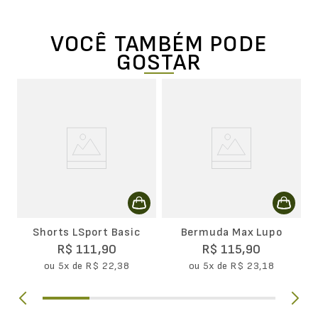
VOCÊ TAMBÉM PODE
GOSTAR
g
B
L
Shorts LSport Basic
Bermuda Max Lupo
R$
111
,
90
R$
115
,
90
ou
5
x de
R$
22
,
38
ou
5
x de
R$
23
,
18