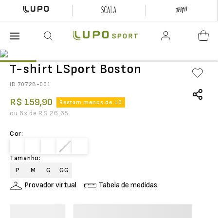
O que está buscando hoje?
T-shirt LSport Boston
ID
70728-001
R$
159
,
90
Restam menos de 10
ou
6
x de
R$
26
,
65
Cor
:
Tamanho
:
P
M
G
GG
Provador virtual
Tabela de medidas