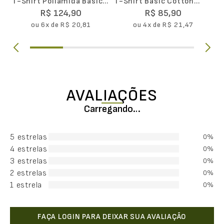
T-Shirt Poliamida Básica
T-Shirt Basic Cotton
Masculina II
Masculina
R$
124
,
90
R$
85
,
90
ou
6
x de
R$
20
,
81
ou
4
x de
R$
21
,
47
AVALIAÇÕES
Carregando…
5 estrelas
0%
4 estrelas
0%
3 estrelas
0%
2 estrelas
0%
1 estrela
0%