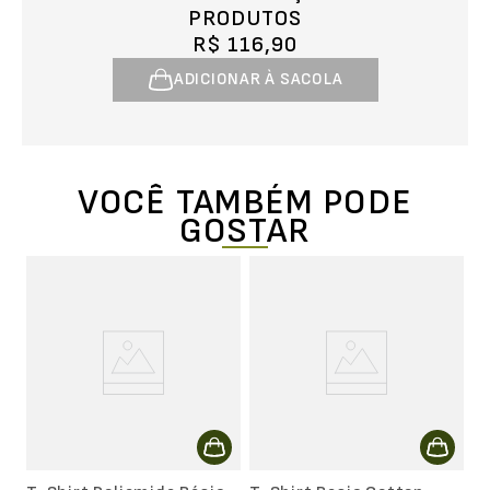
PRODUTOS
R$ 116,90
ADICIONAR À SACOLA
VOCÊ TAMBÉM PODE
GOSTAR
T
Se