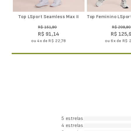
Top LSport Seamless Max II
Top Feminino LSpor
Impulso
R$
151
,
90
R$
209
,
90
R$
91
,
14
R$
125
,
ou
4
x de
R$
22
,
78
ou
6
x de
R$
5 estrelas
4 estrelas