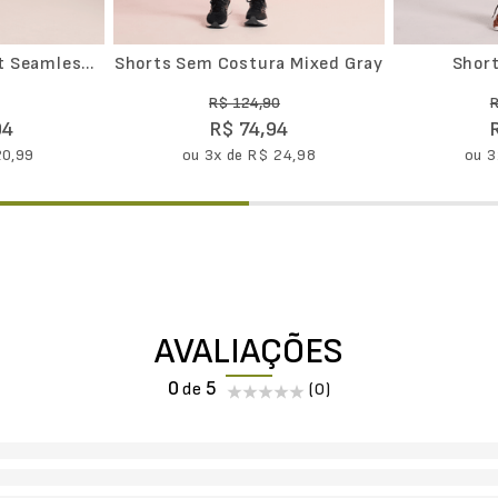
t Seamless
Shorts Sem Costura Mixed Gray
Short
R$
124
,
90
94
R$
74
,
94
20
,
99
ou
3
x de
R$
24
,
98
ou
3
AVALIAÇÕES
0
(0)