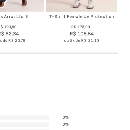
s Arrastão lll
T-Shirt Female Uv Protection
R$
103
,
90
R$
175
,
90
R$
62
,
34
R$
105
,
54
x de
R$
20
,
78
ou
5
x de
R$
21
,
10
0%
0%